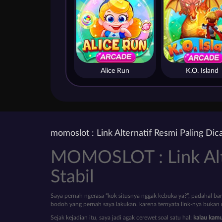
Alice Run
K.O. Island
momoslot : Link Alternatif Resmi Paling Dic
MOMOSLOT : Link Alte
Stabil
Saya pernah ngerasa “kok situsnya nggak kebuka ya?”, padahal baru
bodoh yang pernah saya lakukan, karena ternyata link-nya bukan 
Sejak kejadian itu, saya jadi agak cerewet soal satu hal:
kalau kamu 