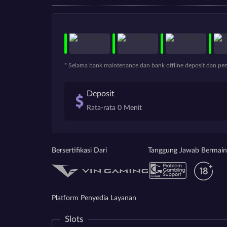
* Selama bank maintenance dan bank offline deposit dan pen
Deposit
Rata-rata 0 Menit
Bersertifikasi Dari
Tanggung Jawab Bermain
Platform Penyedia Layanan
Slots