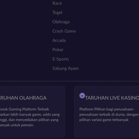
Race
Togel
Olahraga
Crash Game
Arcade
Poker
E-Sports
Sabung Ayam
ARUHAN OLAHRAGA
TARUHAN LIVE KASIN
book Gaming Platform Terbaik
Platform Pilihan bagi perusahaan-
rkan lebih banyak game, odds yang
perusahaan terbaik di dunia, dengan
tinggi, dan menyediakan pilihan yang
pilihan variasi game terbanyak
banyak untuk pemain.