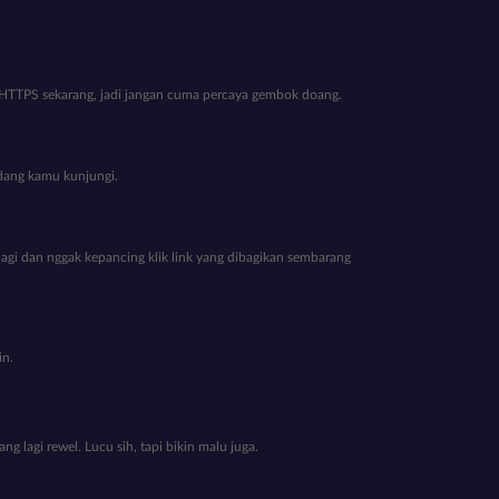
i HTTPS sekarang, jadi jangan cuma percaya gembok doang.
edang kamu kunjungi.
 lagi dan nggak kepancing klik link yang dibagikan sembarang
in.
g lagi rewel. Lucu sih, tapi bikin malu juga.