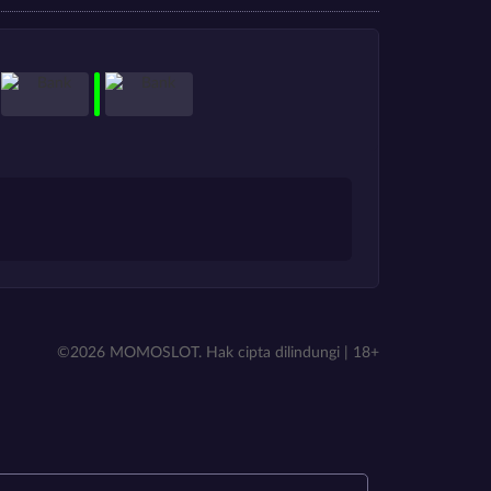
©2026 MOMOSLOT. Hak cipta dilindungi | 18+