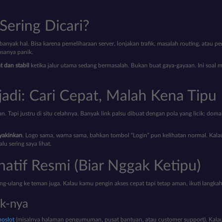
 Sering Dicari?
nyak hal. Bisa karena pemeliharaan server, lonjakan trafik, masalah routing, atau per
asanya panik.
t dan stabil
ketika jalur utama sedang bermasalah. Bukan buat gaya-gayaan. Ini soa
jadi: Cari Cepat, Malah Kena Tipu
tan. Tapi justru di situ celahnya. Banyak link palsu dibuat dengan pola yang licik: do
yakinkan
. Logo sama, warna sama, bahkan tombol “Login” pun kelihatan normal. Kalau k
u sering saya lihat.
atif Resmi (Biar Nggak Ketipu)
lang-ulang ke teman juga. Kalau kamu pengin akses cepat tapi tetap aman, ikuti langkah 
nk-nya
oslot
(misalnya halaman pengumuman, pusat bantuan, atau customer support). Kalau