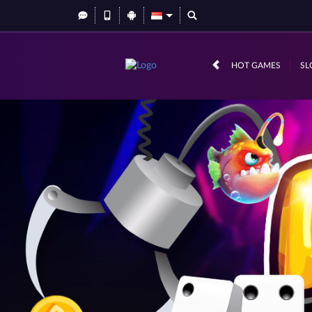
HOT GAMES
SL