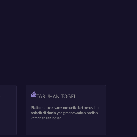
O
TARUHAN TOGEL
Platform togel yang menarik dari perusahan
terbaik di dunia yang menawarkan hadiah
kemenangan besar