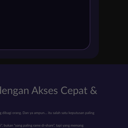
 dengan Akses Cepat &
ang dibagi orang. Dan ya ampun… itu salah satu keputusan paling
i”, bukan “yang paling rame di-share”, tapi yang memang