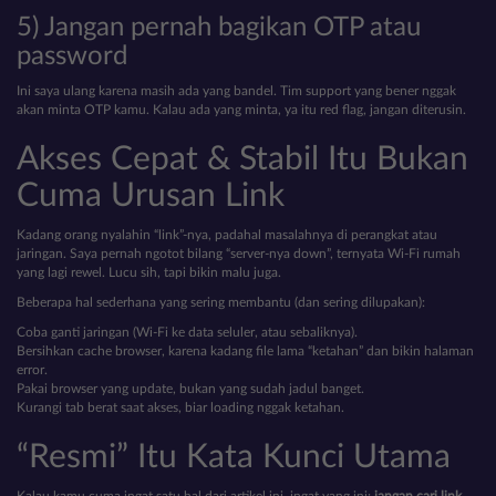
5) Jangan pernah bagikan OTP atau
password
Ini saya ulang karena masih ada yang bandel. Tim support yang bener nggak
akan minta OTP kamu. Kalau ada yang minta, ya itu red flag, jangan diterusin.
Akses Cepat & Stabil Itu Bukan
Cuma Urusan Link
Kadang orang nyalahin “link”-nya, padahal masalahnya di perangkat atau
jaringan. Saya pernah ngotot bilang “server-nya down”, ternyata Wi-Fi rumah
yang lagi rewel. Lucu sih, tapi bikin malu juga.
Beberapa hal sederhana yang sering membantu (dan sering dilupakan):
Coba ganti jaringan (Wi-Fi ke data seluler, atau sebaliknya).
Bersihkan cache browser, karena kadang file lama “ketahan” dan bikin halaman
error.
Pakai browser yang update, bukan yang sudah jadul banget.
Kurangi tab berat saat akses, biar loading nggak ketahan.
“Resmi” Itu Kata Kunci Utama