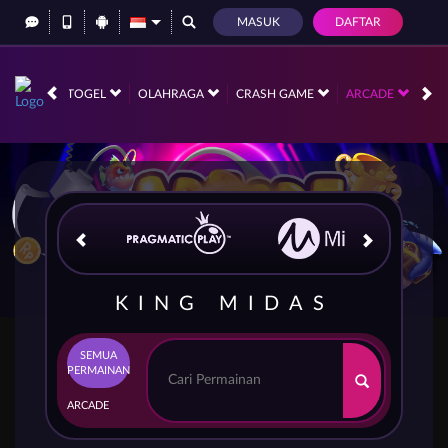
MASUK
DAFTAR
RACE
TOGEL
OLAHRAGA
CRASH GAME
ARCADE
PO
KING MIDAS
SEMUA
PERMAINAN
ARCADE