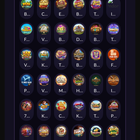
Bicho
Coin Rush Deluxe
European Roulette
Bai Cao Black & Red
Teen Patti Versus
Indonesian Animal Dice
Fruit Roulette
Vietnam Fish Prawn Crab
Burmese 6 Animals
Dota Hi-Lo
Bonus Dice
Tongits
Vietnam Rock Paper Scissors
Kingmaker Pok Deng
Thai Fish Prawn Crab GO!
Baccarat: Multi
Bai Cao Mystic Four
Four Dice
Plinko Rush
Video Poker
Minesweeper
Heist
Blackjack
Iron Dome
7 Up 7 Down
KM Power Ball
Coin Toss
KM Virtual Greyhound Racing
Toon Crash
Poker Roulette