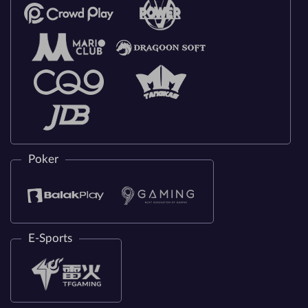
Poker
E-Sports