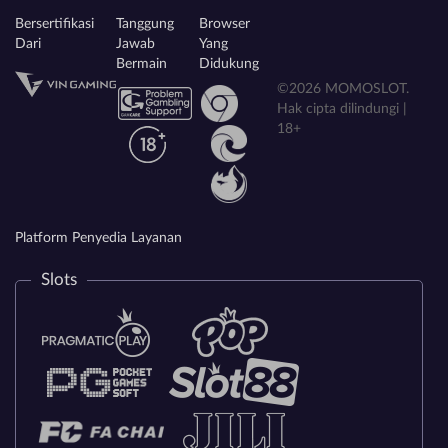
Bersertifikasi
Tanggung
Browser
Dari
Jawab
Yang
Bermain
Didukung
©2026 MOMOSLOT.
Hak cipta dilindungi |
18+
Platform Penyedia Layanan
Slots