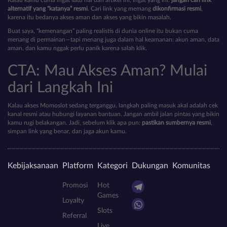
Kalau kamu cuma ingat satu hal dari artikel ini, ingat yang ini:
jangan cari link
alternatif yang “katanya” resmi
. Cari link yang memang
dikonfirmasi resmi
,
karena itu bedanya akses aman dan akses yang bikin masalah.
Buat saya, “kemenangan” paling realistis di dunia online itu bukan cuma
menang di permainan—tapi menang juga dalam hal keamanan: akun aman, data
aman, dan kamu nggak perlu panik karena salah klik.
CTA: Mau Akses Aman? Mulai
dari Langkah Ini
Kalau akses Momoslot sedang terganggu, langkah paling masuk akal adalah cek
kanal resmi atau hubungi layanan bantuan. Jangan ambil jalan pintas yang bikin
kamu rugi belakangan. Jadi, sebelum klik apa pun:
pastikan sumbernya resmi
,
simpan link yang benar, dan jaga akun kamu.
Kebijaksanaan
Platform
Kategori
Dukungan
Komunitas
Promosi
Hot
Games
Loyalty
Slots
Referral
Live