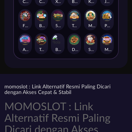
Cards Hi Lo
Coin Pusher
Xoc Dia Lightning
Baccarat: Swipe
KM Virtual Horse Racing
Jogo De Bozo
Fish Prawn Crab 2
Bai Cao
5 Card Poker
Tai Xiu
Monkey King Roulette
Pai Kang
Andar Bahar
Triple Chance
Bola Golek
Dragon Tiger 2
Sic Bo
Money Wheel Deluxe
momoslot : Link Alternatif Resmi Paling Dicari
dengan Akses Cepat & Stabil
MOMOSLOT : Link
Alternatif Resmi Paling
Dicari dengan Akses