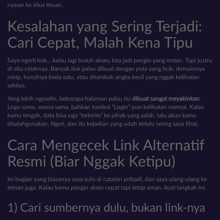
nyasar ke situs tiruan.
Kesalahan yang Sering Terjadi:
Cari Cepat, Malah Kena Tipu
Saya ngerti kok… kalau lagi butuh akses, kita jadi pengin yang instan. Tapi justru
di situ celahnya. Banyak link palsu dibuat dengan pola yang licik: domainnya
mirip, hurufnya beda satu, atau ditambah angka kecil yang nggak kelihatan
sekilas.
Yang lebih ngeselin, beberapa halaman palsu itu
dibuat sangat meyakinkan
.
Logo sama, warna sama, bahkan tombol “Login” pun kelihatan normal. Kalau
kamu lengah, data bisa saja “terkirim” ke pihak yang salah, lalu akun kamu
disalahgunakan. Ngeri, dan itu kejadian yang udah terlalu sering saya lihat.
Cara Mengecek Link Alternatif
Resmi (Biar Nggak Ketipu)
Ini bagian yang biasanya saya tulis di catatan pribadi, dan saya ulang-ulang ke
teman juga. Kalau kamu pengin akses cepat tapi tetap aman, ikuti langkah ini.
1) Cari sumbernya dulu, bukan link-nya