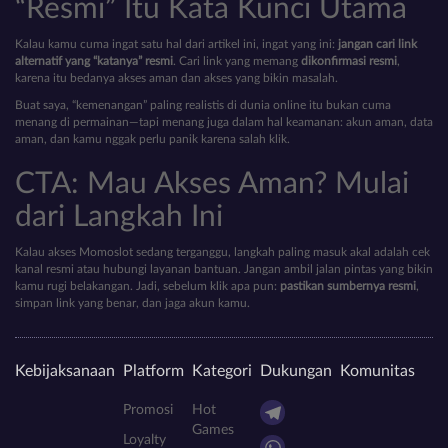
“Resmi” Itu Kata Kunci Utama
Kalau kamu cuma ingat satu hal dari artikel ini, ingat yang ini:
jangan cari link
alternatif yang “katanya” resmi
. Cari link yang memang
dikonfirmasi resmi
,
karena itu bedanya akses aman dan akses yang bikin masalah.
Buat saya, “kemenangan” paling realistis di dunia online itu bukan cuma
menang di permainan—tapi menang juga dalam hal keamanan: akun aman, data
aman, dan kamu nggak perlu panik karena salah klik.
CTA: Mau Akses Aman? Mulai
dari Langkah Ini
Kalau akses Momoslot sedang terganggu, langkah paling masuk akal adalah cek
kanal resmi atau hubungi layanan bantuan. Jangan ambil jalan pintas yang bikin
kamu rugi belakangan. Jadi, sebelum klik apa pun:
pastikan sumbernya resmi
,
simpan link yang benar, dan jaga akun kamu.
Kebijaksanaan
Platform
Kategori
Dukungan
Komunitas
Promosi
Hot
Games
Loyalty