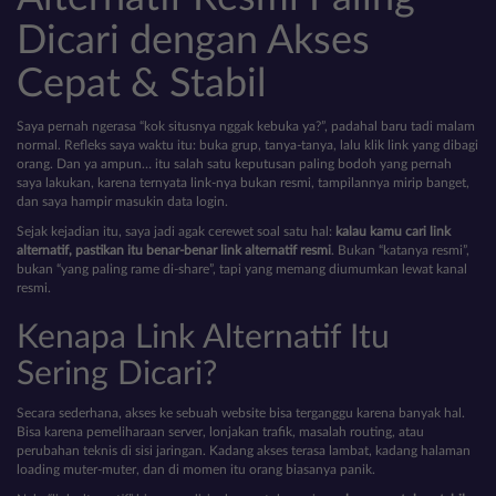
Dicari dengan Akses
Cepat & Stabil
Saya pernah ngerasa “kok situsnya nggak kebuka ya?”, padahal baru tadi malam
normal. Refleks saya waktu itu: buka grup, tanya-tanya, lalu klik link yang dibagi
orang. Dan ya ampun… itu salah satu keputusan paling bodoh yang pernah
saya lakukan, karena ternyata link-nya bukan resmi, tampilannya mirip banget,
dan saya hampir masukin data login.
Sejak kejadian itu, saya jadi agak cerewet soal satu hal:
kalau kamu cari link
alternatif, pastikan itu benar-benar link alternatif resmi
. Bukan “katanya resmi”,
bukan “yang paling rame di-share”, tapi yang memang diumumkan lewat kanal
resmi.
Kenapa Link Alternatif Itu
Sering Dicari?
Secara sederhana, akses ke sebuah website bisa terganggu karena banyak hal.
Bisa karena pemeliharaan server, lonjakan trafik, masalah routing, atau
perubahan teknis di sisi jaringan. Kadang akses terasa lambat, kadang halaman
loading muter-muter, dan di momen itu orang biasanya panik.