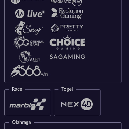
Race
Togel
Olahraga