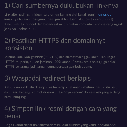
1) Cari sumbernya dulu, bukan link-nya
Link alternatif resmi idealnya diumumkan melalui kanal resmi
momoslot
(misalnya halaman pengumuman, pusat bantuan, atau customer support).
Kalau link itu muncul dari broadcast random atau komentar medsos yang nggak
jelas, ya… tahan dulu.
2) Pastikan HTTPS dan domainnya
konsisten
Minimal ada ikon gembok (SSL/TLS) dan alamatnya nggak aneh. Tapi ingat,
HTTPS itu perlu, bukan jaminan 100% aman. Banyak situs palsu juga pakai
HTTPS sekarang, jadi jangan cuma percaya gembok doang.
3) Waspadai redirect berlapis
Kalau kamu klik lalu dilempar ke beberapa halaman sebelum masuk, itu patut
dicurigai. Kadang redirect dipakai untuk “nyamarkan” domain asli yang sedang
kamu kunjungi.
4) Simpan link resmi dengan cara yang
benar
Begitu kamu dapat link alternatif resmi dari sumber yang valid, bookmark di