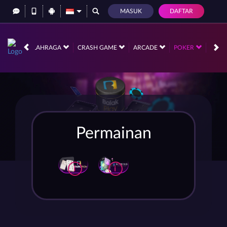
MASUK
DAFTAR
OGEL
OLAHRAGA
CRASH GAME
ARCADE
POKER
E-SP
Permainan
i
i