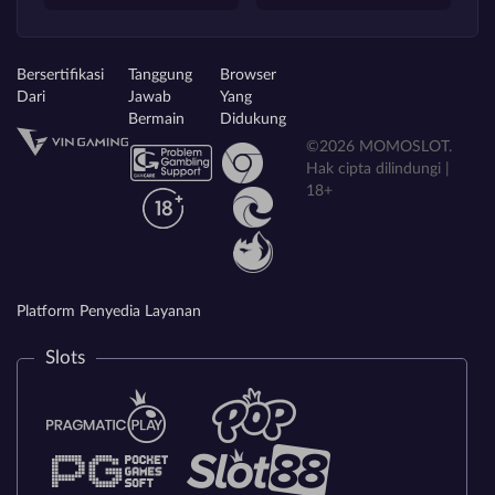
Bersertifikasi
Tanggung
Browser
Dari
Jawab
Yang
Bermain
Didukung
©2026 MOMOSLOT.
Hak cipta dilindungi |
18+
Platform Penyedia Layanan
Slots