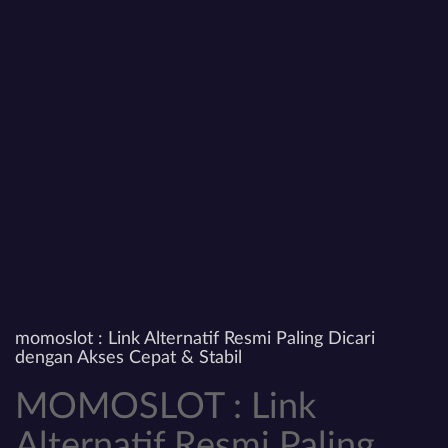
momoslot : Link Alternatif Resmi Paling Dicari
dengan Akses Cepat & Stabil
MOMOSLOT : Link
Alternatif Resmi Paling