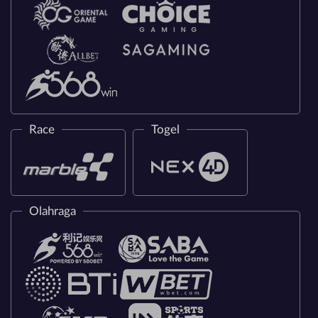
Race
Togel
Olahraga