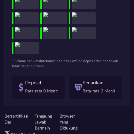
* Selama bank maintenance dan bank offline deposit dan penarikan
tidak dapat diproses
Deposit
Penarikan
Rata-rata 0 Menit
Rata-rata 3 Menit
Bersertifikasi
Tanggung
Browser
Dari
Jawab
Yang
Bermain
Didukung