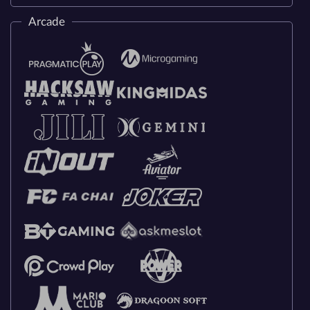
Arcade