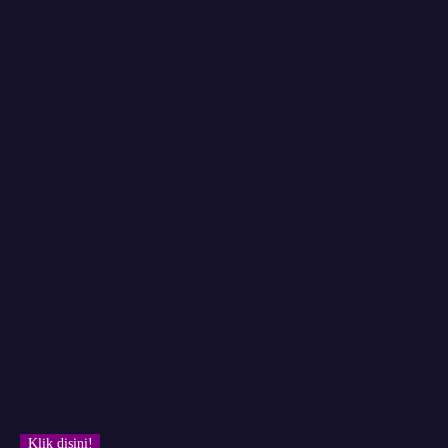
Klik disini!