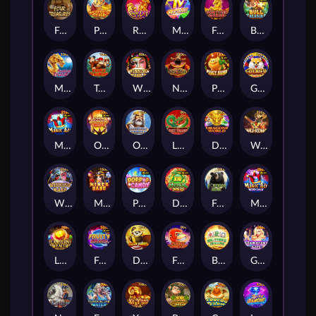
Four Treasures
Prosperity Tiger
Rooster In Love
MarvelousIV
FortuneHorse
Bull Treasure
Moonlight Treasure
TripleKingKong
Winning Mask II
New Year
Piggy Bank
GoLaiFu
Magic Ace
Open Sesame Mega
Olympian Temple
Lucky Dragons
DragonsWorld
Wukong
Winning Mask
MinerBabe
Pop Pop Candy
Dragon Soar - Hyper Wild
Formosa Bear
Magic Ace WILD LOCK
LanternWealth
Fruity Bonanza
Dragon Warrior
FunkyKingKong
Big Three Dragons
Glamorous Girl