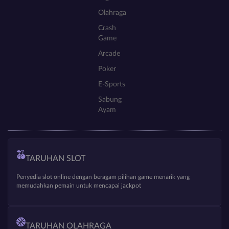
Olahraga
Crash
Game
Arcade
Poker
E-Sports
Sabung
Ayam
TARUHAN SLOT
Penyedia slot online dengan beragam pilihan game menarik yang
memudahkan pemain untuk mencapai jackpot
TARUHAN OLAHRAGA