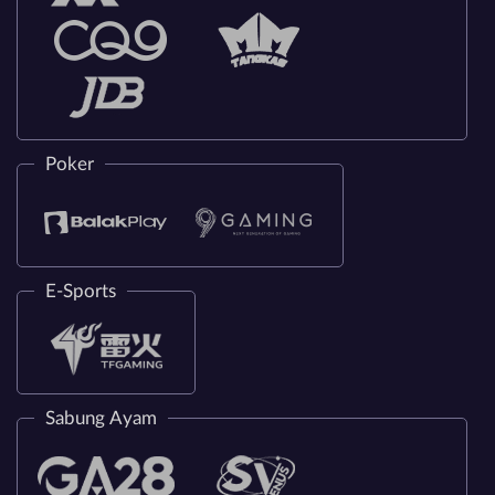
Poker
E-Sports
Sabung Ayam