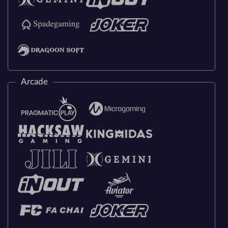
Arcade