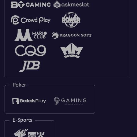
Poker
E-Sports