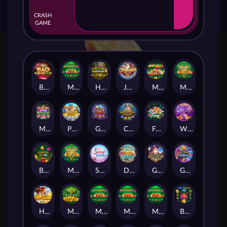
CRASH
GAME
Bao Slot 5X
Multi Hot 100
Habesha Fortune 5
Jingle Bell Bonanza
Multi Hot 5 Deluxe
Multi Hot 5 Super Wilds
Multi Fruits Charging Wilds
Power Of Tiger
Gems Crown Charging Wilds
Coins Of Atlantis
Foxy Hot 20
WildMultiStar
Burning Ice 10
Multi Hot 5 Burn Wilds
Sugar Fiesta
Dice Jungle
Gates Of Merlyn
Genie's Bonanza
HotSamba
Multi Hot Ways
Multi Hot 10
Multi Hot 20
Multi Hot 40
Burning Ice 40