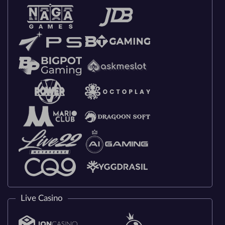
Live Casino