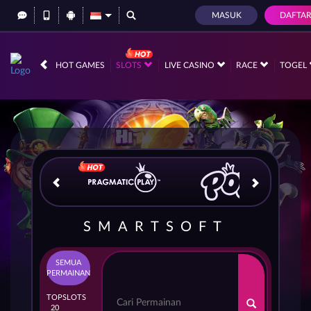
MASUK
DAFTA
IDR
12,743,718,
HOT GAMES
SLOTS
LIVE CASINO
RACE
TOGEL
SMARTSOFT
SEMUA
PERMAINAN
TOP
SLOTS
20